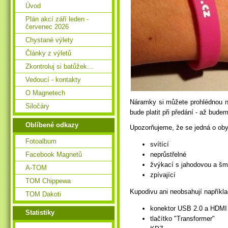
Úvod
Plán akcí září leden -
červenec 2026
Chystané výlety
Články z výletů
Zkontroluj si batůžek...
Vedoucí - kontakty
O Magnetech
Náramky si můžete prohlédnou n
Siločáry
bude platit při předání - až budem
Oblíbené odkazy
Upozorňujeme, že se jedná o oby
Fotoalbum
svítící
Facebook Magnetů
neprůstřelné
žvýkací s jahodovou a šm
A-TOM
zpívající
TOM Chippewa
Kupodivu ani neobsahují napříkla
TOM Dakoti
konektor USB 2.0 a HDMI
Statistiky
tlačítko "Transformer"