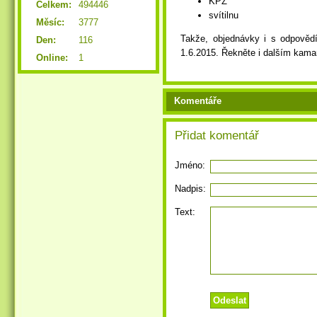
KPZ
Celkem:
494446
svítilnu
Měsíc:
3777
Takže, objednávky i s odpovědí
Den:
116
1.6.2015. Řekněte i dalším kama
Online:
1
Komentáře
Přidat komentář
Jméno:
Nadpis:
Text: