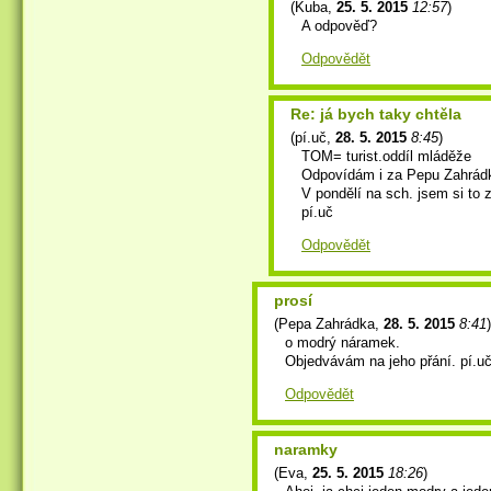
(
Kuba
,
25. 5. 2015
12:57
)
A odpověď?
Odpovědět
Re: já bych taky chtěla
(
pí.uč
,
28. 5. 2015
8:45
)
TOM= turist.oddíl mláděže
Odpovídám i za Pepu Zahrád
V pondělí na sch. jsem si to 
pí.uč
Odpovědět
prosí
(
Pepa Zahrádka
,
28. 5. 2015
8:41
)
o modrý náramek.
Objedvávám na jeho přání. pí.u
Odpovědět
naramky
(
Eva
,
25. 5. 2015
18:26
)