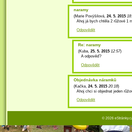
naramy
(
Marie Povýšilová
,
24. 5. 2015
18
Ahoj já bych chtěla 2 růžové 1 
Odpovědět
Re: naramy
(
Kuba
,
25. 5. 2015
12:57
)
A odpověď?
Odpovědět
Objednávka náramků
(
Kačka
,
24. 5. 2015
20:18
)
Ahoj chci si objednat jeden růž
Odpovědět
© 2026 eStránky.c