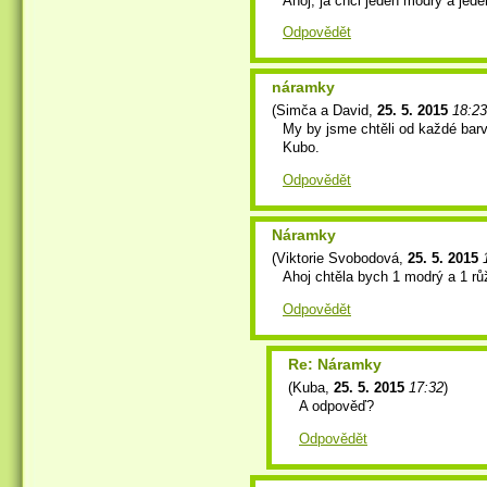
Ahoj, ja chci jeden modry a jede
Odpovědět
náramky
(
Simča a David
,
25. 5. 2015
18:23
My by jsme chtěli od každé barv
Kubo.
Odpovědět
Náramky
(
Viktorie Svobodová
,
25. 5. 2015
Ahoj chtěla bych 1 modrý a 1 r
Odpovědět
Re: Náramky
(
Kuba
,
25. 5. 2015
17:32
)
A odpověď?
Odpovědět