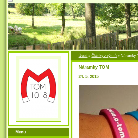
Úvod
»
Články z výletů
»
Náramky
Náramky TOM
24. 5. 2015
Menu