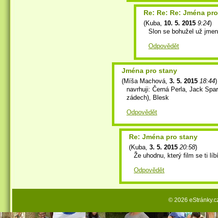
Re: Re: Re: Jména pro
(
Kuba
,
10. 5. 2015
9:24
)
Slon se bohužel už jmen
Odpovědět
Jména pro stany
(
Míša Machová
,
3. 5. 2015
18:44
)
navrhuji: Černá Perla, Jack Spa
zádech), Blesk
Odpovědět
Re: Jména pro stany
(
Kuba
,
3. 5. 2015
20:58
)
Že uhodnu, který film se ti líb
Odpovědět
© 2026 eStránky.c