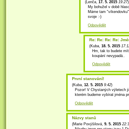
(
Lenča
,
17. 5. 2015
19:27
)
My bohužel v době hlas
Máme tam "víkendovku" 
svoje :-)
Odpovědět
Re: Re: Re: Re: Jm
(
Kuba
,
18. 5. 2015
17:1
Hm, tak to budete mít
koupání nevypadá..
Odpovědět
První stanování!
(
Kuba
,
12. 5. 2015
9:42
)
Pozor! V Chystaných výletech j
kterém budeme vybírat jména pro
Odpovědět
Názvy stanů
(
Marie Povýšilová
,
9. 5. 2015
22:
Návrhy jmen pro stany jsou 1.Da