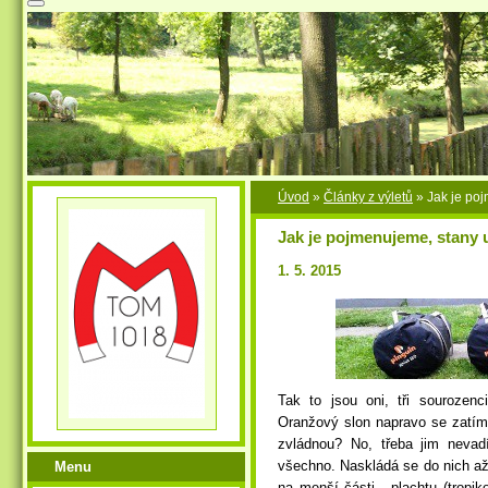
Úvod
»
Články z výletů
»
Jak je po
Jak je pojmenujeme, stany 
1. 5. 2015
Tak to jsou oni, tři sourozen
Oranžový slon napravo se zatím 
zvládnou? No, třeba jim nevadí
všechno. Naskládá se do nich až
Menu
na menší části - plachtu (tropik