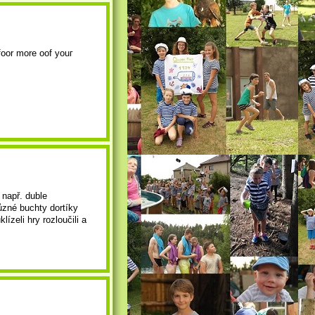
 např. duble
ůzné buchty dortíky
ízeli hry rozloučili a