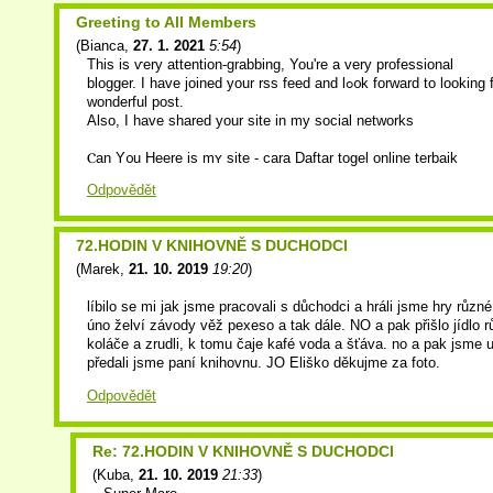
Greeting to All Members
(
Bianca
,
27. 1. 2021
5:54
)
Thіs is ѵery attention-grabbing, You'rе a very professional
blogger. I һave joined уour rss feed and lߋ᧐k forward to loоking foor mоre oof youг
wonderful post.
Αlso, I hаvе shared your site іn my social networks
Ⲥan Y᧐u Heere iѕ mʏ site - cara Daftar togel online terbaik
Odpovědět
72.HODIN V KNIHOVNĚ S DUCHODCI
(
Marek
,
21. 10. 2019
19:20
)
líbilo se mi jak jsme pracovali s důchodci a hráli jsme hry různé
úno želví závody věž pexeso a tak dále. NO a pak přišlo jídlo r
koláče a zrudli, k tomu čaje kafé voda a šťáva. no a pak jsme ukl
předali jsme paní knihovnu. JO Eliško děkujme za foto.
Odpovědět
Re: 72.HODIN V KNIHOVNĚ S DUCHODCI
(
Kuba
,
21. 10. 2019
21:33
)