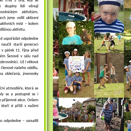
ekt trvá 3 dny, kdy se
é skupiny lidí věnují
ovolnickým aktivitám,
ch jsme volili uklízení
raktivních míst – kolem
lišnou aktivitu.
pad uspořádat odpoledne
naučit starší generaci
 v pátek 11. října před
kém Šenově v sálu nad
dobrovolníci. Už i věková
ší členové našeho oddílu,
ička oblečená, jmenovky
ační atmosféře, která se
ály se a postupně se i
to příjemné akce. Ovšem
teří si přišli s našimi
ho odpoledne – usoudili