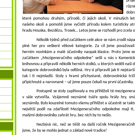
proj
různ
dobr
které pomohou druhým, přírodě, či jejich okolí. V minulých lete
našeho okolí a pomohli jsme vyčistit přírodu kolem turisticky at
hradu Houska, Bezdězu, Trosek… Letos jsme se rozhodli pro zcela od
.
Několik týdnů před začátkem celé akce se nám zrodil ná
plné her pro veškeré věkové kategorie. Za cíl jsme považovali 
herním novinkám a malé účastníky naopak klasice. Proto jsme se
začátkem
„Mezigeneračního odpoledne“ sešli u nás v Kamenic
knihovnou a připravili několik herních stolků, u kterých seděli naši 
kategorie dobrovolníků byla odlišná. Hry si připravili jak ti nejstar
tak i ti nejmladší. Stoly s hrami přichystané, dobrovolnická tr
připíchnuté a narovnané – už jsme pouze čekali na první účastníky.
Postupně se stoly zaplňovaly a my přihlíželi té mezigener
v sále vytvořila. Vzájemně neznámé tváře spolu hrály hry, sm
seznámily. Bylo kouzelné tomuto všemu přihlížet a účastnit se tak
největší podíl na zdařilosti Mezigeneračního odpoledne mají ti, k
malými dobrovolníky zahrát hru, bez nich by to nešlo.
Nezbývá nic, než se těšit na další ročník Mezigenerační
jsme, že by se mohlo jednat o základ nové tradice!