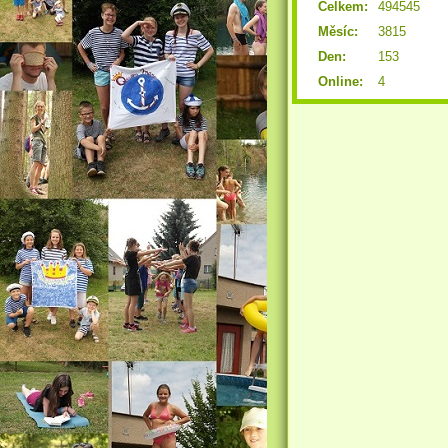
Celkem:
494545
Měsíc:
3815
Den:
153
Online:
4