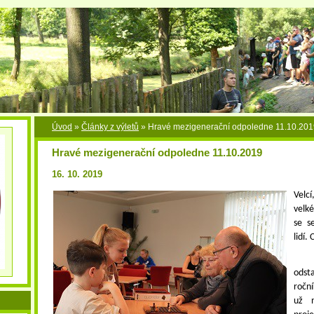
Úvod
»
Články z výletů
»
Hravé mezigenerační odpoledne 11.10.201
Hravé mezigenerační odpoledne 11.10.2019
16. 10. 2019
Velcí
velk
se s
lidí.
odst
roční
už n