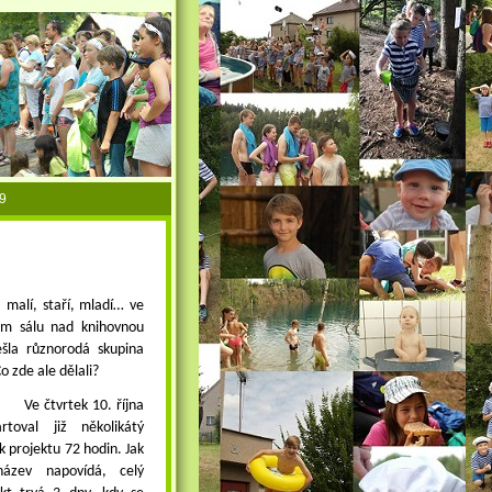
9
, malí, staří, mladí… ve
ém sálu nad knihovnou
ešla různorodá skupina
 Co zde ale dělali?
Ve čtvrtek 10. října
artoval již několikátý
k projektu 72 hodin. Jak
ázev napovídá, celý