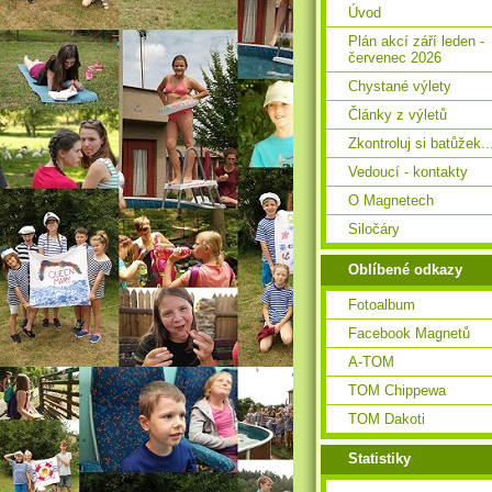
Úvod
Plán akcí září leden -
červenec 2026
Chystané výlety
Články z výletů
Zkontroluj si batůžek..
Vedoucí - kontakty
O Magnetech
Siločáry
Oblíbené odkazy
Fotoalbum
Facebook Magnetů
A-TOM
TOM Chippewa
TOM Dakoti
Statistiky