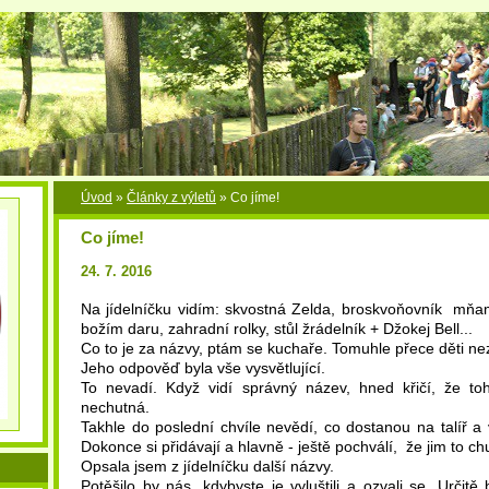
Úvod
»
Články z výletů
»
Co jíme!
Co jíme!
24. 7. 2016
Na jídelníčku vidím: skvostná Zelda, broskvoňovník mňa
božím daru, zahradní rolky, stůl žrádelník + Džokej Bell...
Co to je za názvy, ptám se kuchaře. Tomuhle přece děti 
Jeho odpověď byla vše vysvětlující.
To nevadí. Když vidí správný název, hned křičí, že toh
nechutná.
Takhle do poslední chvíle nevědí, co dostanou na talíř a 
Dokonce si přidávají a hlavně - ještě pochválí, že jim to ch
Opsala jsem z jídelníčku další názvy.
Potěšilo by nás, kdybyste je vyluštili a ozvali se. Určit