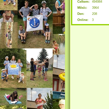
Celkem:
494984
Měsíc:
3964
Den:
208
Online:
3