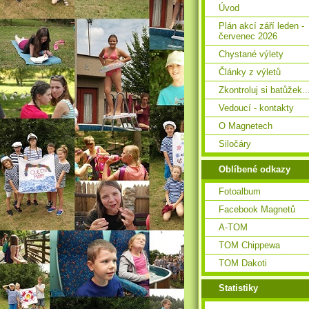
Úvod
Plán akcí září leden -
červenec 2026
Chystané výlety
Články z výletů
Zkontroluj si batůžek..
Vedoucí - kontakty
O Magnetech
Siločáry
Oblíbené odkazy
Fotoalbum
Facebook Magnetů
A-TOM
TOM Chippewa
TOM Dakoti
Statistiky