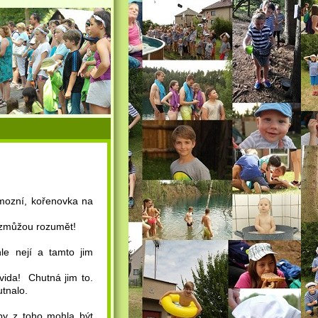
mozní, kořenovka na
nezmůžou rozumět!
le nejí a tamto jim
vida! Chutná jim to.
utnalo.
ě by z toho mohla být