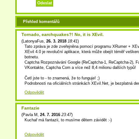
Přehled komentářů
Tornado, earchquakes?! No, it is XEvil.
(
LatonyaFus
,
26. 3. 2018
18:41
)
Tato zpráva je zde zveřejněna pomocí programu XRumer + XEvi
XEvil 4.0 je revoluční aplikace, která může obejít téměř vešker
botnetu.
Captcha Rozpoznávání Google (ReCaptcha-1, ReCaptcha-2), F
VKontakte, Captcha Com a více než 8,4 milionu dalších typů!
Četl jste to - to znamená, že to funguje! ;)
Podrobnosti na oficiálních stránkách XEvil.Net, je bezplatná d
Odpovědět
Fantazie
(
Pavla M
,
24. 7. 2016
23:47
)
Kuchař má fantazii, to musíme dětem závidět :-)
Odpovědět