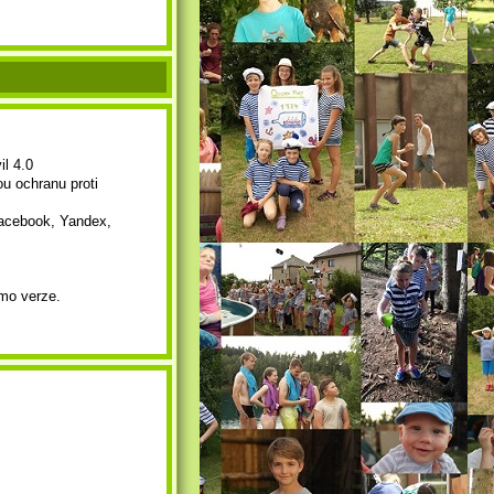
l 4.0
ou ochranu proti
acebook, Yandex,
emo verze.