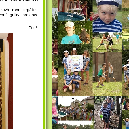
nková, ranní orgáč u
zoní gulky sraidow,
Pí uč