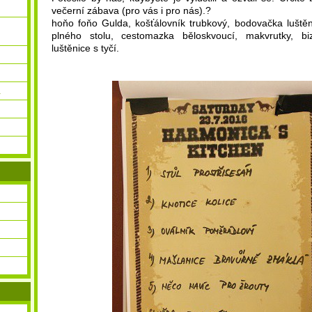
večerní zábava (pro vás i pro nás).?
hoňo foňo Gulda, košťálovník trubkový, bodovačka luště
plného stolu, cestomazka běloskvoucí, makvrutky, bi
luštěnice s tyčí.
.