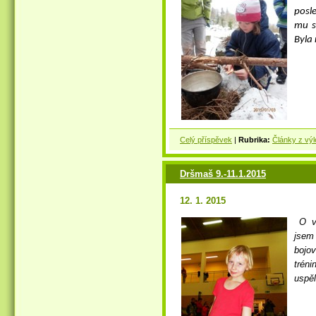
posl
mu sn
Byla 
Celý příspěvek
|
Rubrika:
Články z výl
Dršmaš 9.-11.1.2015
12. 1. 2015
O ví
jsem 
bojo
trén
uspěl