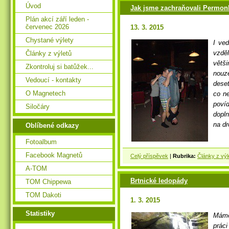
Úvod
Jak jsme zachraňovali Permonk
Plán akcí září leden -
červenec 2026
13. 3. 2015
Chystané výlety
I ve
vzděl
Články z výletů
větš
Zkontroluj si batůžek...
nouz
Vedoucí - kontakty
dese
O Magnetech
co ne
povíd
Siločáry
dopln
na dr
Oblíbené odkazy
Fotoalbum
Facebook Magnetů
Celý příspěvek
|
Rubrika:
Články z výl
A-TOM
Brtnické ledopády
TOM Chippewa
TOM Dakoti
1. 3. 2015
Statistiky
Máme 
prác