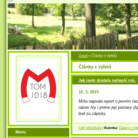
Úvod
»
Články z výletů
Články z výletů
Jak jsem dostala nejlepší roli.
16. 3. 2015
Míša napsala report o prvním na
název hry i jméno její postavy (
bod za zápisky.
Celý příspěvek
|
Rubrika:
Články z výl
Menu