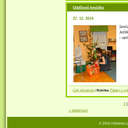
Oddílová besídka
27. 12. 2014
Simč
Ježíš
– upí
Celý příspěvek
|
Rubrika:
Články z výl
1
|
« předchozí
© 2026 eStránky.c